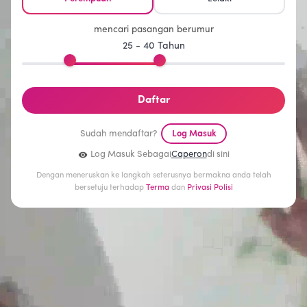
mencari pasangan berumur
25 - 40 Tahun
Daftar
Sudah mendaftar?
Log Masuk
Log Masuk Sebagai
Caperon
di sini
Dengan meneruskan ke langkah seterusnya bermakna anda telah
bersetuju terhadap
Terma
dan
Privasi Polisi