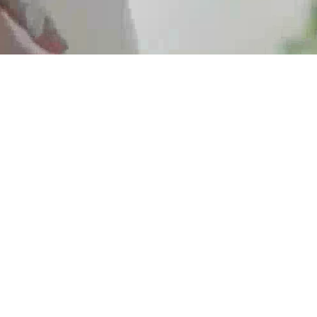
Liputan Media
Baituljannah merupakan sebuah platform cari jodoh Muslim
yang memberi peluang kepada anda bertemu calon
pasangan yang dicari
Jadi salah seorang daripada 1,228,557 calon yang sudah
mendaftar